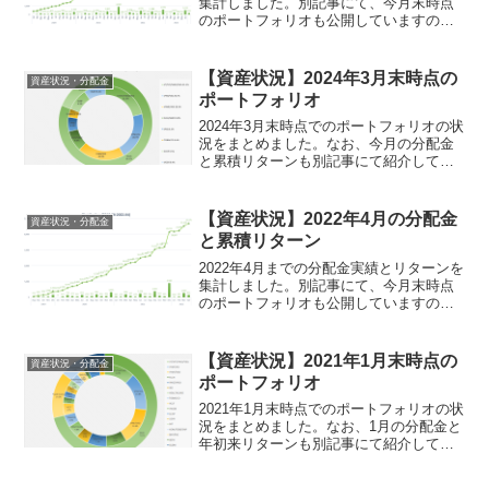
集計しました。別記事にて、今月末時点
のポートフォリオも公開していますの
で、興味がある方はこちらもご覧くださ
い。今月の配当は912ドル、累計配当は
39,362ドル棒グラフが各月の配当、折線
【資産状況】2024年3月末時点の
資産状況・分配金
グラフが累計...
ポートフォリオ
2024年3月末時点でのポートフォリオの状
況をまとめました。なお、今月の分配金
と累積リターンも別記事にて紹介してい
ますので、興味のある方はこちらもご覧
ください。純資産：2カ月連続で過去最高
を更新今月末時点の運用純資産額
【資産状況】2022年4月の分配金
資産状況・分配金
（NAV）は478,0...
と累積リターン
2022年4月までの分配金実績とリターンを
集計しました。別記事にて、今月末時点
のポートフォリオも公開していますの
で、興味がある方はこちらもご覧くださ
い。今月の配当は821ドル、累計配当は
23,475ドル棒グラフが各月の配当、折線
【資産状況】2021年1月末時点の
資産状況・分配金
グラフが累計...
ポートフォリオ
2021年1月末時点でのポートフォリオの状
況をまとめました。なお、1月の分配金と
年初来リターンも別記事にて紹介してい
ますので、興味のある方はこちらもご覧
ください。時価総額：ほぼ横ばいもよう