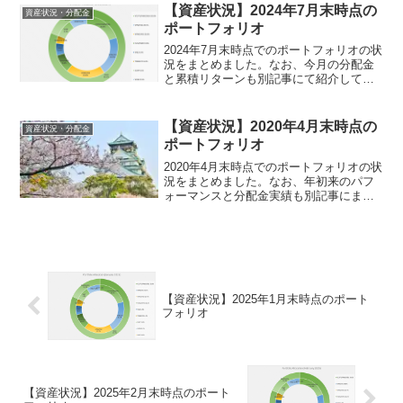
やく25万ドルを超える2021年1月末時点
【資産状況】2024年7月末時点の
資産状況・分配金
の保有銘柄...
ポートフォリオ
2024年7月末時点でのポートフォリオの状
況をまとめました。なお、今月の分配金
と累積リターンも別記事にて紹介してい
ますので、興味のある方はこちらもご覧
ください。純資産：3か月連続で過去最高
を更新今月末時点の運用純資産額
【資産状況】2020年4月末時点の
資産状況・分配金
（NAV）は534,9...
ポートフォリオ
2020年4月末時点でのポートフォリオの状
況をまとめました。なお、年初来のパフ
ォーマンスと分配金実績も別記事にまと
めておりますので、興味のある方はぜひ
こちらもご覧ください。株価の急回復に
よって時価総額は2月末の水準に近づく
2020年4月末時...
【資産状況】2025年1月末時点のポート
フォリオ
【資産状況】2025年2月末時点のポート